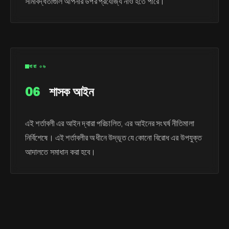
সীমাবদ্ধতাগুলি আপনার উপর প্রযোজ্য নাও হতে পারে।
ধারা ০৬
06
শাসক আইন
এই শর্তাবলী এর আইন দ্বারা পরিচালিত, এর আইনের সংঘর্ষ নীতিমালা
নির্বিশেষে। এই শর্তাবলীর অধীনে উদ্ভূত যে কোনো বিরোধ এর উপযুক্ত
আদালতে সমাধান করা হবে।