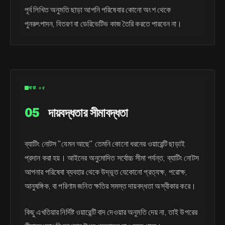
পূর্ব লিখিত অনুমতি ছাড়া আপনি পরিষেবার কোনো অংশ থেকে
পুনরুৎপাদন, বিতরণ বা ডেরিভেটিভ কাজ তৈরি করতে পারবেন না।
ধারা ০৫
05
দায়বদ্ধতার সীমাবদ্ধতা
ব্যাটিং নোটস "যেমন আছে" তেমনি কোনো ধরনের ওয়ারেন্টি ছাড়াই
প্রদান করা হয়। আইনের অনুমোদিত সর্বোচ্চ সীমা পর্যন্ত, ব্যাটিং নোটস
আপনার পরিষেবা ব্যবহার থেকে উদ্ভূত যেকোনো প্রত্যক্ষ, পরোক্ষ,
আনুষঙ্গিক, বা পরিণাম জনিত ক্ষতির সমস্ত দায়বদ্ধতা অস্বীকার করে।
কিছু এখতিয়ার নির্দিষ্ট ওয়ারেন্টি বাদ দেওয়ার অনুমতি দেয় না, তাই উপরের