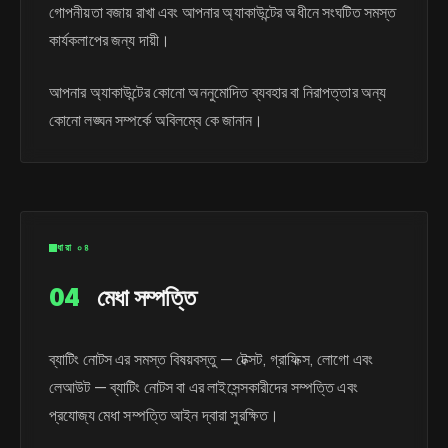
গোপনীয়তা বজায় রাখা এবং আপনার অ্যাকাউন্টের অধীনে সংঘটিত সমস্ত
কার্যকলাপের জন্য দায়ী।
আপনার অ্যাকাউন্টের কোনো অননুমোদিত ব্যবহার বা নিরাপত্তার অন্য
কোনো লঙ্ঘন সম্পর্কে অবিলম্বে কে জানান।
ধারা ০৪
04
মেধা সম্পত্তি
ব্যাটিং নোটস এর সমস্ত বিষয়বস্তু — টেক্সট, গ্রাফিক্স, লোগো এবং
লেআউট — ব্যাটিং নোটস বা এর লাইসেন্সকারীদের সম্পত্তি এবং
প্রযোজ্য মেধা সম্পত্তি আইন দ্বারা সুরক্ষিত।