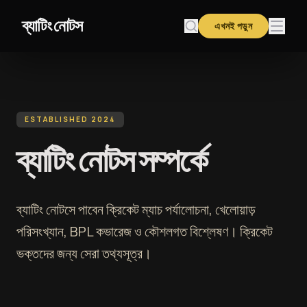
বিষয়বস্তুতে যান
ব্যাটিং নোটস
এখনই পড়ুন
ESTABLISHED 2024
ব্যাটিং নোটস সম্পর্কে
ব্যাটিং নোটসে পাবেন ক্রিকেট ম্যাচ পর্যালোচনা, খেলোয়াড়
পরিসংখ্যান, BPL কভারেজ ও কৌশলগত বিশ্লেষণ। ক্রিকেট
ভক্তদের জন্য সেরা তথ্যসূত্র।